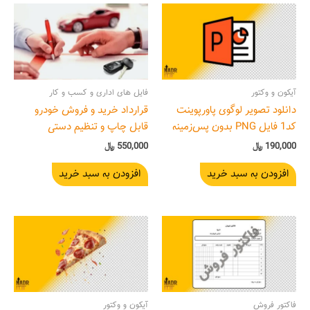
آیکون و وکتور
فایل های اداری و کسب و کار
دانلود تصویر لوگوی پاورپوینت
قرارداد خرید و فروش خودرو
کد1 فایل PNG بدون پس‌زمینه
قابل چاپ و تنظیم دستی
190,000
﷼
550,000
﷼
افزودن به سبد خرید
افزودن به سبد خرید
محدوده
این
قیمت:
محصول
450,000 ﷼
دارای
تا
650,000 ﷼
انواع
مختلفی
فاکتور فروش
آیکون و وکتور
می