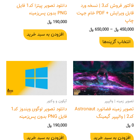
باشد.
فاکتور فروش کد3 | نسخه ورد
دانلود تصویر پیتزا کد1 فایل
گزینه
قابل ویرایش + PDF خام جهت
PNG بدون پس‌زمینه
ها
چاپ
190,000
﷼
ممکن
450,000
﷼
–
650,000
﷼
افزودن به سبد خرید
است
انتخاب گزینه‌ها
در
صفحه
محصول
انتخاب
شوند
تصویر زمینه | والپیپر
آیکون و وکتور
تصویر زمینه فضانورد Astronaut
دانلود تصویر لوگوی ویندوز کد1
کد2 | والپیپر گیمینگ
فایل PNG بدون پس‌زمینه
0
﷼
190,000
﷼
افزودن به سبد خرید
افزودن به سبد خرید