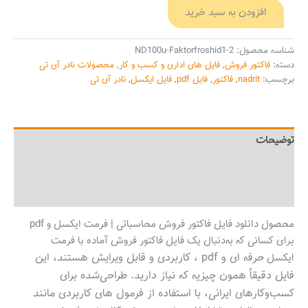
افزودن به سبد خرید
شناسه محصول:
ND100u-Faktorfroshid1-2
دسته:
فاکتور فروش
,
فایل های اداری و کسب و کار
,
محصولات نادر آی تی
برچسب:
nadrit
,
فاکتور
,
فایل pdf
,
فایل ایکسل
,
نادر آی تی
توضیحات
توضیحات تکمیلی
نظرات (0)
محصول دانلود فایل فاکتور فروش محاسباتی | فرمت ایکسل و pdf
برای کسانی که به‌دنبال یک فایل فاکتور فروش آماده با فرمت
حرفه ای
و pdf ، کاربردی و قابل ویرایش هستند، این
ایکسل
فایل دقیقاً همون چیزیه که نیاز دارید. طراحی‌شده برای
کسب‌وکارهای ایرانی، با استفاده از فرمول های کاربردی مانند