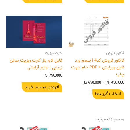
محدوده
این
قیمت:
محصول
450,000 ﷼
دارای
تا
650,000 ﷼
انواع
مختلفی
فاکتور فروش
کارت ویزیت
می
باشد.
فاکتور فروش کد4 | نسخه ورد
فایل لایه باز کارت ویزیت سالن
گزینه
قابل ویرایش + PDF خام جهت
زیبایی | لوازم آرایشی
ها
چاپ
790,000
﷼
ممکن
450,000
﷼
–
650,000
﷼
افزودن به سبد خرید
است
انتخاب گزینه‌ها
در
صفحه
محصول
انتخاب
محصولات مرتبط
شوند
محدوده
محدوده
این
این